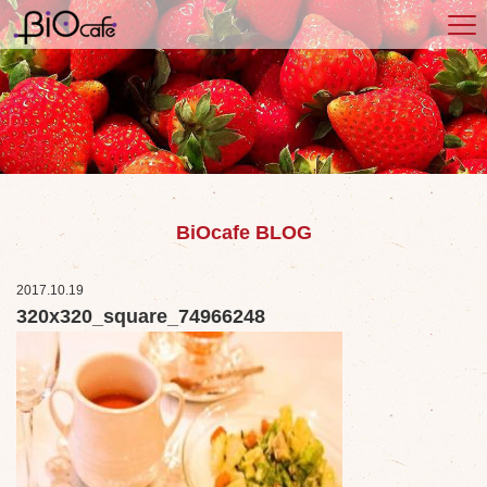
BiOcafe BLOG
2017.10.19
320x320_square_74966248