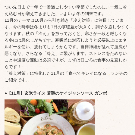
つい先日まで一年で一番過ごしやすい季節でしたのに、一気に冷
え込む日が増えてきました。いよいよ冬の到来です。
11月のテーマは10月から引き続き「冷え対策」に注目していま
す。今の時季は冬よりも1日の寒暖差が大きく、調子を崩しやすく
なります。秋の「冷え」を放っておくと、寒さが一段と厳しくな
る冬には悪化しがちです。寒暖差に対応しようと必要以上にエネ
ルギーを使い、疲れてしまうからです。自律神経が乱れて血流が
悪くなり、さらなる「冷え」に繋がります。ストレスをためない
ことや適度な運動は必須ですが、まずは日ごろの食事の見直しか
らです！
「冷え対策」に特化した11月の「食べてキレイになる」ランチの
ご紹介です。
●【11月】玄米ライス 若鶏のケイジャンソース ガンボ