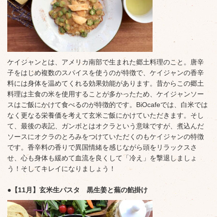
ケイジャンとは、アメリカ南部で生まれた郷土料理のこと。唐辛
子をはじめ複数のスパイスを使うのが特徴で、ケイジャンの香辛
料には身体を温めてくれる効果効能があります。昔からこの郷土
料理は主食の米を使用することが多かったため、ケイジャンソー
スはご飯にかけて食べるのが特徴的です。BiOcafeでは、白米では
なく更なる栄養価を考えて玄米ご飯にかけていただきます。そし
て、最後の表記、ガンボとはオクラという意味ですが、煮込んだ
ソースにオクラのとろみをつけていただくのもケイジャンの特徴
です。香辛料の香りで異国情緒を感じながら頭をリラックスさ
せ、心も身体も緩めて血流を良くして「冷え」を撃退しましょ
う！そしてキレイになりましょう！
●【11月】玄米生パスタ 黒生姜と蕪の餡掛け