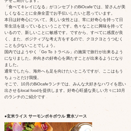
チをご紹介します。
「食べてキレイになる」がコンセプトのBiOcafeでは、皆さんが美
しくなることに全身全霊でお手伝いしたいと思っています。
本日は好奇心について。美しい女性とは、常に好奇心を持って日
常生活を送っているということです。色々なことに興味を持って
いるので、新しいことに敏感です。ですから、すべてに感度が良
く、また、ポジティブな考え方をするので、クヨクヨとうつむく
ことも少ないことでしょう。
国内ではようやく「Go To トラベル」の施策で旅行が出来るよう
になりました。外向きの好奇心を満たすことが出来るようになり
ました。
通常でしたら、海外へも足を向けたいところですが、ここはもう
ちょっとだけ我慢。
そこで、10月のBiOcafeランチでは、みんな大好きなハワイを思い
出させるlocal foodを提供します。好奇心旺盛な美しい方々に10月
のランチのご紹介です
●玄米ライス サーモンポキボウル 豊水ソース