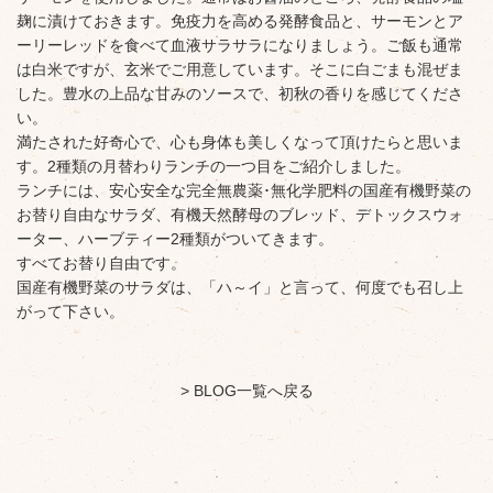
麹に漬けておきます。免疫力を高める発酵食品と、サーモンとア
ーリーレッドを食べて血液サラサラになりましょう。ご飯も通常
は白米ですが、玄米でご用意しています。そこに白ごまも混ぜま
した。豊水の上品な甘みのソースで、初秋の香りを感じてくださ
い。
満たされた好奇心で、心も身体も美しくなって頂けたらと思いま
す。2種類の月替わりランチの一つ目をご紹介しました。
ランチには、安心安全な完全無農薬･無化学肥料の国産有機野菜の
お替り自由なサラダ、有機天然酵母のブレッド、デトックスウォ
ーター、ハーブティー2種類がついてきます。
すべてお替り自由です。
国産有機野菜のサラダは、「ハ～イ」と言って、何度でも召し上
がって下さい。
> BLOG一覧へ戻る